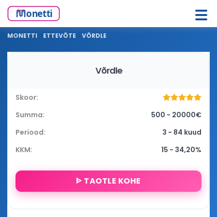
MONETTI
>
ETTEVÕTE
>
VÕRDLE
Võrdle
500 - 20000€
3 - 84 kuud
15 - 34,20%
ᐈ TAOTLE KOHE