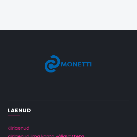
LAENUD
Kiirlaenud
Kiirlaenud ilma konto väljavõtteta