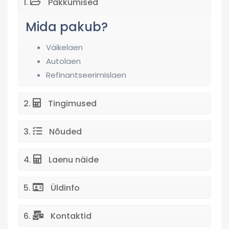
Pakkumised
Mida pakub?
Väikelaen
Autolaen
Refinantseerimislaen
Tingimused
Nõuded
Laenu näide
Üldinfo
Kontaktid