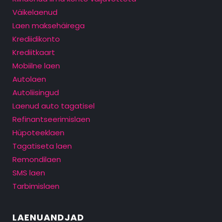
Väikelaenud
Laen maksehäirega
Krediidikonto
Krediitkaart
Mobiilne laen
Autolaen
Autoliisingud
Laenud auto tagatisel
Refinantseerimislaen
Hüpoteeklaen
Tagatiseta laen
Remondilaen
SMS laen
Tarbimislaen
LAENUANDJAD