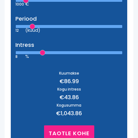
€
1000
Periood
(kuud)
12
Intress
%
8
Kuumakse
€86.99
Kogu intress
€43.86
Kogusumma
€1,043.86
TAOTLE KOHE