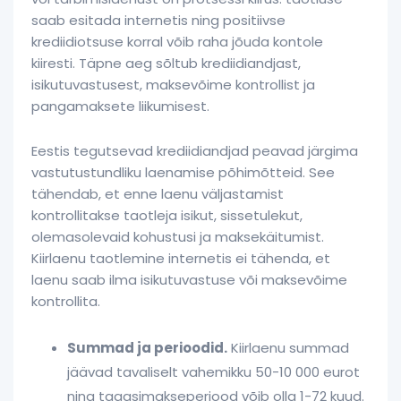
saab esitada internetis ning positiivse
krediidiotsuse korral võib raha jõuda kontole
kiiresti. Täpne aeg sõltub krediidiandjast,
isikutuvastusest, maksevõime kontrollist ja
pangamaksete liikumisest.
Eestis tegutsevad krediidiandjad peavad järgima
vastutustundliku laenamise põhimõtteid. See
tähendab, et enne laenu väljastamist
kontrollitakse taotleja isikut, sissetulekut,
olemasolevaid kohustusi ja maksekäitumist.
Kiirlaenu taotlemine internetis ei tähenda, et
laenu saab ilma isikutuvastuse või maksevõime
kontrollita.
Summad ja perioodid.
Kiirlaenu summad
jäävad tavaliselt vahemikku 50-10 000 eurot
ning tagasimakseperiood võib olla 1-72 kuud.