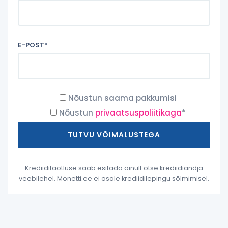
E-POST*
Nõustun saama pakkumisi
Nõustun
privaatsuspoliitikaga
*
Krediiditaotluse saab esitada ainult otse krediidiandja
veebilehel. Monetti.ee ei osale krediidilepingu sõlmimisel.