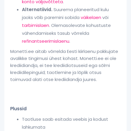
konto väljavõtteta
.
Alternatiivid.
Suurema planeeritud kulu
jaoks võib paremini sobida
väikelaen
või
tarbimislaen
. Olemasolevate kohustuste
vähendamiseks tasub võrrelda
refinantseerimislaenu
.
Monetti.ee aitab võrrelda Eesti kiirlaenu pakkujate
avalikke tingimusi ühest kohast. Monetti.ee ei ole
krediidiandja, ei tee krediidiotsuseid ega sõlmi
krediidilepinguid; taotlemine ja lõplik otsus
toimuvad alati otse krediidiandja juures.
Plussid
Taotluse saab esitada veebis ja kodust
lahkumata