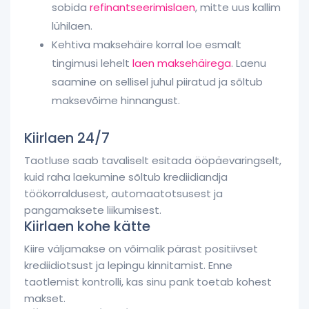
sobida
refinantseerimislaen
, mitte uus kallim
lühilaen.
Kehtiva maksehäire korral loe esmalt
tingimusi lehelt
laen maksehäirega
. Laenu
saamine on sellisel juhul piiratud ja sõltub
maksevõime hinnangust.
Kiirlaen 24/7
Taotluse saab tavaliselt esitada ööpäevaringselt,
kuid raha laekumine sõltub krediidiandja
töökorraldusest, automaatotsusest ja
pangamaksete liikumisest.
Kiirlaen kohe kätte
Kiire väljamakse on võimalik pärast positiivset
krediidiotsust ja lepingu kinnitamist. Enne
taotlemist kontrolli, kas sinu pank toetab kohest
makset.