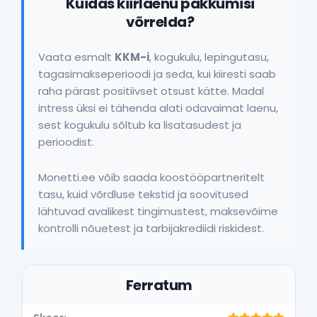
Kuidas kiirlaenu pakkumisi
võrrelda?
Vaata esmalt
KKM-i
, kogukulu, lepingutasu,
tagasimakseperioodi ja seda, kui kiiresti saab
raha pärast positiivset otsust kätte. Madal
intress üksi ei tähenda alati odavaimat laenu,
sest kogukulu sõltub ka lisatasudest ja
perioodist.
Monetti.ee võib saada koostööpartneritelt
tasu, kuid võrdluse tekstid ja soovitused
lähtuvad avalikest tingimustest, maksevõime
kontrolli nõuetest ja tarbijakrediidi riskidest.
Ferratum