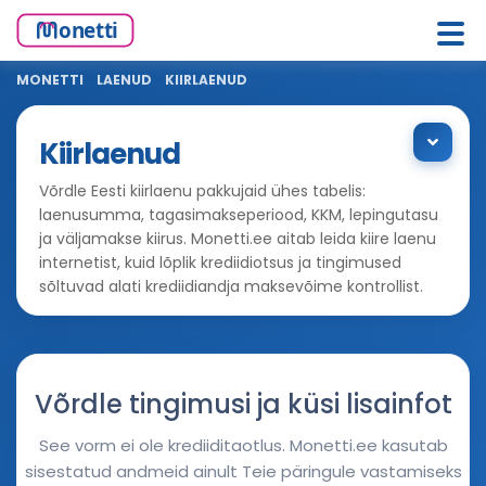
MONETTI
>
LAENUD
>
KIIRLAENUD
Kiirlaenud
Võrdle Eesti kiirlaenu pakkujaid ühes tabelis:
laenusumma, tagasimakseperiood, KKM, lepingutasu
ja väljamakse kiirus. Monetti.ee aitab leida kiire laenu
internetist, kuid lõplik krediidiotsus ja tingimused
sõltuvad alati krediidiandja maksevõime kontrollist.
Võrdle tingimusi ja küsi lisainfot
See vorm ei ole krediiditaotlus. Monetti.ee kasutab
sisestatud andmeid ainult Teie päringule vastamiseks