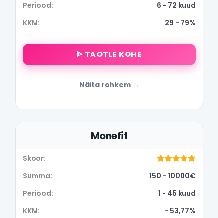
6 - 72 kuud
29 - 79%
ᐈ TAOTLE KOHE
Näita rohkem
Monefit
150 - 10000€
1 - 45 kuud
- 53,77%