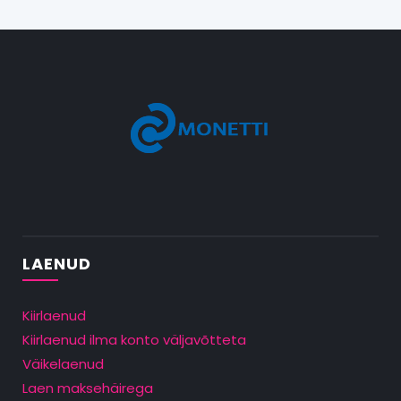
LAENUD
Kiirlaenud
Kiirlaenud ilma konto väljavõtteta
Väikelaenud
Laen maksehäirega