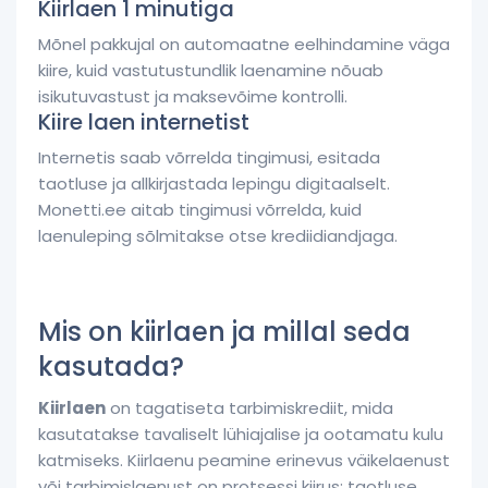
Kiirlaen 1 minutiga
Mõnel pakkujal on automaatne eelhindamine väga
kiire, kuid vastutustundlik laenamine nõuab
isikutuvastust ja maksevõime kontrolli.
Kiire laen internetist
Internetis saab võrrelda tingimusi, esitada
taotluse ja allkirjastada lepingu digitaalselt.
Monetti.ee aitab tingimusi võrrelda, kuid
laenuleping sõlmitakse otse krediidiandjaga.
Mis on kiirlaen ja millal seda
kasutada?
Kiirlaen
on tagatiseta tarbimiskrediit, mida
kasutatakse tavaliselt lühiajalise ja ootamatu kulu
katmiseks. Kiirlaenu peamine erinevus väikelaenust
või tarbimislaenust on protsessi kiirus: taotluse