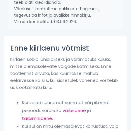
teeb alati krediidiandja.
Võrdluses kontrollime pakkujate tingimusi,
tegevusloa infot ja avalikke hinnakirju.
Viimati kontrollitud: 03.06.2026.
Enne kiirlaenu võtmist
Kiirlaen sobib lühiajaliseks ja vältimatuks kuluks,
mitte olemasolevate võlgade katmiseks. Enne
taotlemist arvuta, kas kuumakse mahub
eelarvesse ka siis, kui sissetulek väheneb või tekib
uus ootamatu kulu.
Kui vajad suuremat summat või pikemat
perioodi, võrdle ka
väikelaene
ja
tarbimislaene
.
Kui sul on mitu olemasolevat kohustust, võib