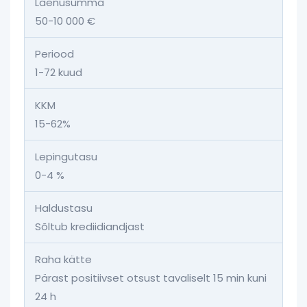
Laenusumma
50-10 000 €
Periood
1-72 kuud
KKM
15-62%
Lepingutasu
0-4 %
Haldustasu
Sõltub krediidiandjast
Raha kätte
Pärast positiivset otsust tavaliselt 15 min kuni
24 h