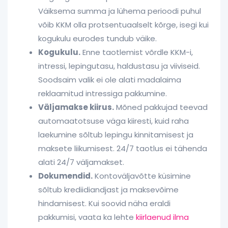
Väiksema summa ja lühema perioodi puhul
võib KKM olla protsentuaalselt kõrge, isegi kui
kogukulu eurodes tundub väike.
Kogukulu.
Enne taotlemist võrdle KKM-i,
intressi, lepingutasu, haldustasu ja viiviseid.
Soodsaim valik ei ole alati madalaima
reklaamitud intressiga pakkumine.
Väljamakse kiirus.
Mõned pakkujad teevad
automaatotsuse väga kiiresti, kuid raha
laekumine sõltub lepingu kinnitamisest ja
maksete liikumisest. 24/7 taotlus ei tähenda
alati 24/7 väljamakset.
Dokumendid.
Kontoväljavõtte küsimine
sõltub krediidiandjast ja maksevõime
hindamisest. Kui soovid näha eraldi
pakkumisi, vaata ka lehte
kiirlaenud ilma