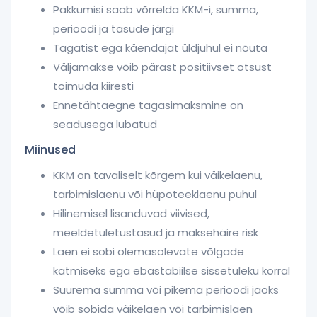
Pakkumisi saab võrrelda KKM-i, summa,
perioodi ja tasude järgi
Tagatist ega käendajat üldjuhul ei nõuta
Väljamakse võib pärast positiivset otsust
toimuda kiiresti
Ennetähtaegne tagasimaksmine on
seadusega lubatud
Miinused
KKM on tavaliselt kõrgem kui väikelaenu,
tarbimislaenu või hüpoteeklaenu puhul
Hilinemisel lisanduvad viivised,
meeldetuletustasud ja maksehäire risk
Laen ei sobi olemasolevate võlgade
katmiseks ega ebastabiilse sissetuleku korral
Suurema summa või pikema perioodi jaoks
võib sobida väikelaen või tarbimislaen