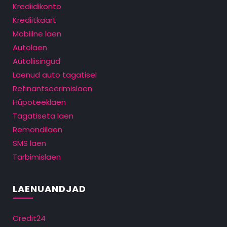
Krediidikonto
Krediitkaart
Mobiilne laen
Autolaen
Autoliisingud
Laenud auto tagatisel
Refinantseerimislaen
Hüpoteeklaen
Tagatiseta laen
Remondilaen
SMS laen
Tarbimislaen
LAENUANDJAD
Credit24