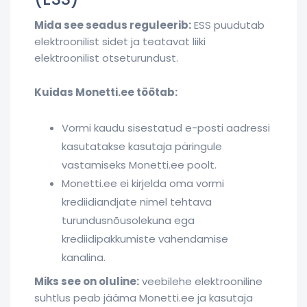
Mida see seadus reguleerib:
ESS puudutab
elektroonilist sidet ja teatavat liiki
elektroonilist otseturundust.
Kuidas Monetti.ee töötab:
Vormi kaudu sisestatud e-posti aadressi
kasutatakse kasutaja päringule
vastamiseks Monetti.ee poolt.
Monetti.ee ei kirjelda oma vormi
krediidiandjate nimel tehtava
turundusnõusolekuna ega
krediidipakkumiste vahendamise
kanalina.
Miks see on oluline:
veebilehe elektrooniline
suhtlus peab jääma Monetti.ee ja kasutaja