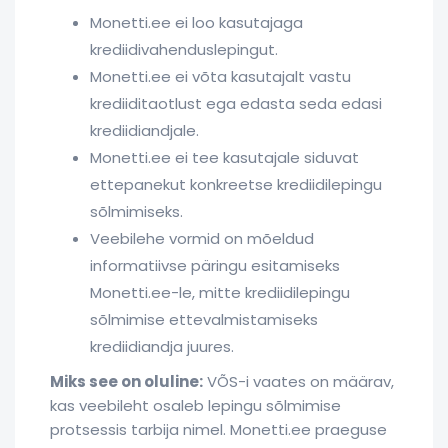
Monetti.ee ei loo kasutajaga
krediidivahenduslepingut.
Monetti.ee ei võta kasutajalt vastu
krediiditaotlust ega edasta seda edasi
krediidiandjale.
Monetti.ee ei tee kasutajale siduvat
ettepanekut konkreetse krediidilepingu
sõlmimiseks.
Veebilehe vormid on mõeldud
informatiivse päringu esitamiseks
Monetti.ee-le, mitte krediidilepingu
sõlmimise ettevalmistamiseks
krediidiandja juures.
Miks see on oluline:
VÕS-i vaates on määrav,
kas veebileht osaleb lepingu sõlmimise
protsessis tarbija nimel. Monetti.ee praeguse