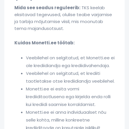
Mida see seadus reguleerib:
TKS keelab
eksitavad tegevused, olulise teabe varjamise
ja tarbija mõjutamise viisil, mis moonutab
tema majandusotsust.
Kuidas Monetti.ee töötab:
Veebilehel on selgitatud, et Monetti.ee ei
ole krediidiandja ega krediidivahendaja.
Veebilehel on selgitatud, et krediiti
taotletakse otse krediidiandja veebilehel.
Monetti.ee ei esita vormi
krediiditaotlusena ega kirjelda enda rolli
kui krediidi saamise korraldamist.
Monetti.ee ei anna individuaalset nõu
selle kohta, milline konkreetne
krediiditoode on kasutajale isiklikult