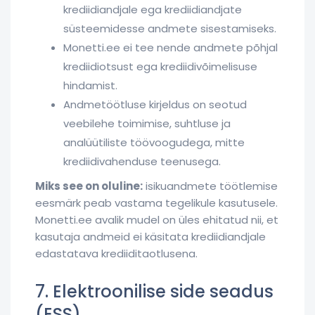
krediidiandjale ega krediidiandjate
süsteemidesse andmete sisestamiseks.
Monetti.ee ei tee nende andmete põhjal
krediidiotsust ega krediidivõimelisuse
hindamist.
Andmetöötluse kirjeldus on seotud
veebilehe toimimise, suhtluse ja
analüütiliste töövoogudega, mitte
krediidivahenduse teenusega.
Miks see on oluline:
isikuandmete töötlemise
eesmärk peab vastama tegelikule kasutusele.
Monetti.ee avalik mudel on üles ehitatud nii, et
kasutaja andmeid ei käsitata krediidiandjale
edastatava krediiditaotlusena.
7. Elektroonilise side seadus
(ESS)