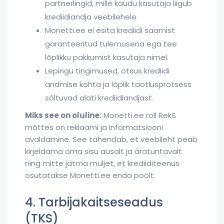
partnerlingid, mille kaudu kasutaja liigub
krediidiandja veebilehele.
Monetti.ee ei esita krediidi saamist
garanteeritud tulemusena ega tee
lõplikku pakkumist kasutaja nimel.
Lepingu tingimused, otsus krediidi
andmise kohta ja lõplik taotlusprotsess
sõltuvad alati krediidiandjast.
Miks see on oluline:
Monetti.ee roll RekS
mõttes on reklaami ja informatsiooni
avaldamine. See tähendab, et veebileht peab
kirjeldama oma sisu ausalt ja äratuntavalt
ning mitte jätma muljet, et krediiditeenus
osutatakse Monetti.ee enda poolt.
4. Tarbijakaitseseadus
(TKS)