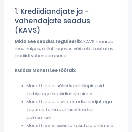
1. Krediidiandjate ja -
vahendajate seadus
(KAVS)
Mida see seadus reguleerib:
KAVS määrab
muu hulgas, millal tegevus võib olla käsitatav
krediidi vahendamisena.
Kuidas Monetti.ee töötab:
Monetti.ee ei sõlmi krediidilepinguid
tarbija ega krediidiandja nimel.
Monetti.ee ei esinda krediidiandjat ega
tegutse tema volitusel krediidi
pakkumisel.
Monetti.ee ei sisesta kasutaja andmeid