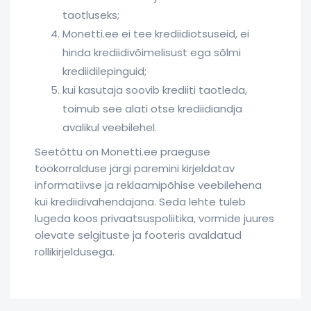
taotluseks;
Monetti.ee ei tee krediidiotsuseid, ei
hinda krediidivõimelisust ega sõlmi
krediidilepinguid;
kui kasutaja soovib krediiti taotleda,
toimub see alati otse krediidiandja
avalikul veebilehel.
Seetõttu on Monetti.ee praeguse
töökorralduse järgi paremini kirjeldatav
informatiivse ja reklaamipõhise veebilehena
kui krediidivahendajana. Seda lehte tuleb
lugeda koos privaatsuspoliitika, vormide juures
olevate selgituste ja footeris avaldatud
rollikirjeldusega.