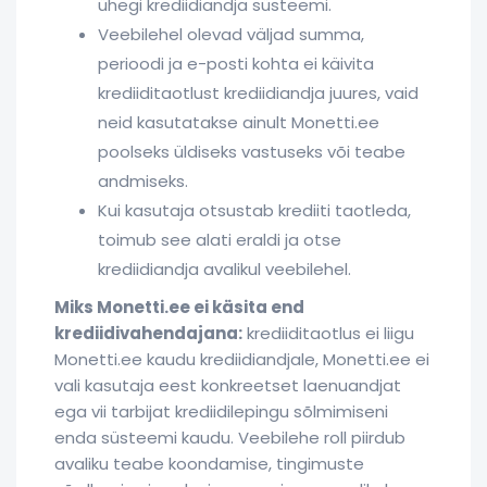
ühegi krediidiandja süsteemi.
Veebilehel olevad väljad summa,
perioodi ja e-posti kohta ei käivita
krediiditaotlust krediidiandja juures, vaid
neid kasutatakse ainult Monetti.ee
poolseks üldiseks vastuseks või teabe
andmiseks.
Kui kasutaja otsustab krediiti taotleda,
toimub see alati eraldi ja otse
krediidiandja avalikul veebilehel.
Miks Monetti.ee ei käsita end
krediidivahendajana:
krediiditaotlus ei liigu
Monetti.ee kaudu krediidiandjale, Monetti.ee ei
vali kasutaja eest konkreetset laenuandjat
ega vii tarbijat krediidilepingu sõlmimiseni
enda süsteemi kaudu. Veebilehe roll piirdub
avaliku teabe koondamise, tingimuste