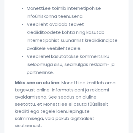
Monetti.ee toimib internetipõhise
infoühiskonna teenusena.
Veebileht avaldab teavet
krediiditoodete kohta ning kasutab
internetipõhist suunamist krediidiandjate
avalikele veebilehtedele.
Veebilehel kasutatakse kommertsliku
iseloomuga sisu, sealhulgas reklaam- ja
partnerlinke.
Miks see on oluline:
Monetti.ee käsitleb oma
tegevust online-informatsiooni ja reklaami
avaldamisena. See seadus on oluline
seetõttu, et Monetti.ee ei osuta füüsiliselt
krediiti ega tegele laenulepingute
sõlmimisega, vaid pakub digitaalset
sisuteenust.