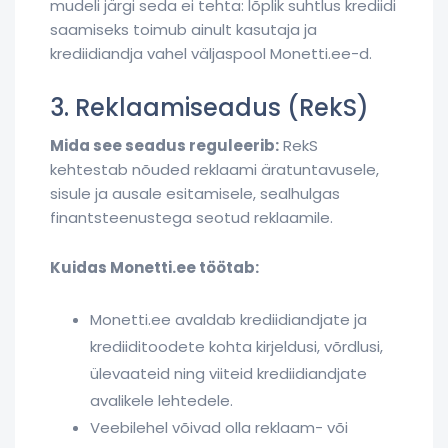
mudeli järgi seda ei tehta: lõplik suhtlus krediidi
saamiseks toimub ainult kasutaja ja
krediidiandja vahel väljaspool Monetti.ee-d.
3. Reklaamiseadus (RekS)
Mida see seadus reguleerib:
RekS
kehtestab nõuded reklaami äratuntavusele,
sisule ja ausale esitamisele, sealhulgas
finantsteenustega seotud reklaamile.
Kuidas Monetti.ee töötab:
Monetti.ee avaldab krediidiandjate ja
krediiditoodete kohta kirjeldusi, võrdlusi,
ülevaateid ning viiteid krediidiandjate
avalikele lehtedele.
Veebilehel võivad olla reklaam- või