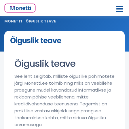
MONETTI
>
ÕIGUSLIK TEAVE
Õiguslik teave
Õiguslik teave
See leht selgitab, milliste õiguslike põhimõtete
järgi Monetti.ee toimib ning miks on veebilehe
praegune mudel kavandatud informatiivse ja
reklaamipõhise veebilehena, mitte
krediidivahenduse teenusena. Tegemist on
praktilise vastavuskirjeldusega praeguse
töökorralduse kohta, mitte siduva õigusliku
arvamusega.