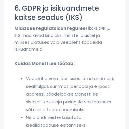
6. GDPR ja isikuandmete
kaitse seadus (IKS)
Mida see regulatsioon reguleerib:
GDPR ja
IKS määravad kindlaks, millistel alustel ja
millises ulatuses võib veebileht töödelda
isikuandmeid.
Kuidas Monetti.ee töötab:
Veebilehe vormides sisestatud andmeid,
sealhulgas summat, perioodi ja e-posti
aadressi, töödeldakse Monetti.ee-
siseselt kasutaja päringule vastamiseks
või üldise teabe andmiseks.
Neid andmeid ei kasutata
krediiditaotluse esitamiseks