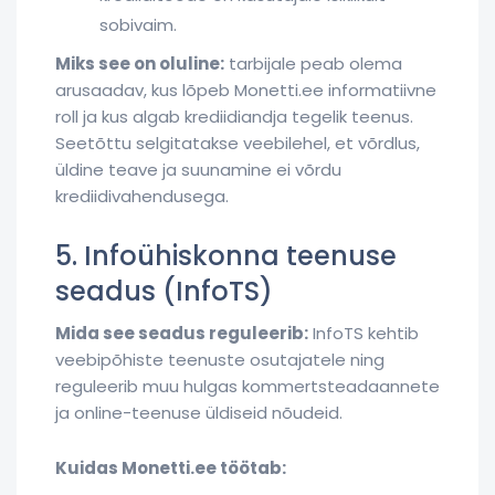
sobivaim.
Miks see on oluline:
tarbijale peab olema
arusaadav, kus lõpeb Monetti.ee informatiivne
roll ja kus algab krediidiandja tegelik teenus.
Seetõttu selgitatakse veebilehel, et võrdlus,
üldine teave ja suunamine ei võrdu
krediidivahendusega.
5. Infoühiskonna teenuse
seadus (InfoTS)
Mida see seadus reguleerib:
InfoTS kehtib
veebipõhiste teenuste osutajatele ning
reguleerib muu hulgas kommertsteadaannete
ja online-teenuse üldiseid nõudeid.
Kuidas Monetti.ee töötab: