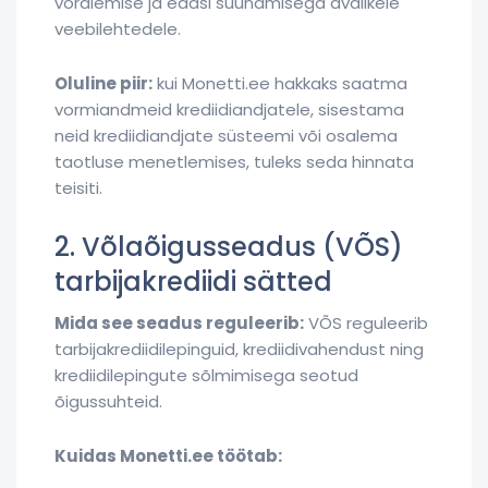
võrdlemise ja edasi suunamisega avalikele
veebilehtedele.
Oluline piir:
kui Monetti.ee hakkaks saatma
vormiandmeid krediidiandjatele, sisestama
neid krediidiandjate süsteemi või osalema
taotluse menetlemises, tuleks seda hinnata
teisiti.
2. Võlaõigusseadus (VÕS)
tarbijakrediidi sätted
Mida see seadus reguleerib:
VÕS reguleerib
tarbijakrediidilepinguid, krediidivahendust ning
krediidilepingute sõlmimisega seotud
õigussuhteid.
Kuidas Monetti.ee töötab: