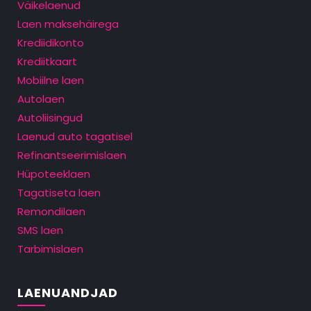
Väikelaenud
Laen maksehäirega
Krediidikonto
Krediitkaart
Mobiilne laen
Autolaen
Autoliisingud
Laenud auto tagatisel
Refinantseerimislaen
Hüpoteeklaen
Tagatiseta laen
Remondilaen
SMS laen
Tarbimislaen
LAENUANDJAD