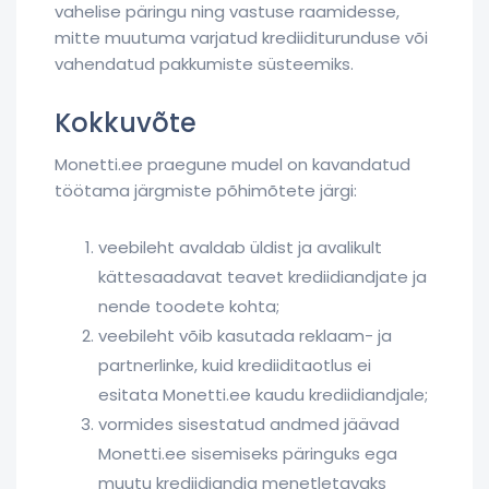
vahelise päringu ning vastuse raamidesse,
mitte muutuma varjatud krediiditurunduse või
vahendatud pakkumiste süsteemiks.
Kokkuvõte
Monetti.ee praegune mudel on kavandatud
töötama järgmiste põhimõtete järgi:
veebileht avaldab üldist ja avalikult
kättesaadavat teavet krediidiandjate ja
nende toodete kohta;
veebileht võib kasutada reklaam- ja
partnerlinke, kuid krediiditaotlus ei
esitata Monetti.ee kaudu krediidiandjale;
vormides sisestatud andmed jäävad
Monetti.ee sisemiseks päringuks ega
muutu krediidiandja menetletavaks